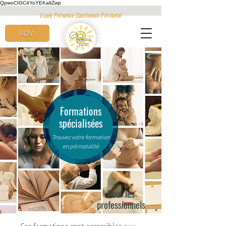
QpwoCIGC4YoYEKaltZwp
Ecole Présence Continnum Périnatal
RDV
Formations
spécialisées
Trouvez votre formation
en périnatalité
Pour les
professionnels