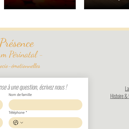
Présence
um Périnatal -
ocio-émotionnelles
se à une question, écrivez nous !
La
Nom de famille
Histoire & 
Téléphone
*