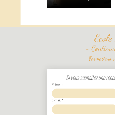
Ecole
-
Continu
Formations s
Si vous souhaitez une répon
Prénom
E‑mail
*