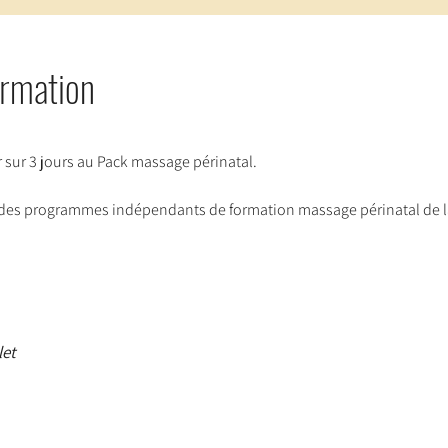
ormation
r sur 3 jours au Pack massage périnatal.
es programmes indépendants de formation massage périnatal de l
let