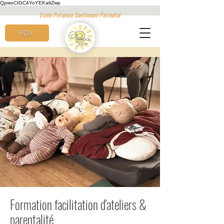
QpwoCIGC4YoYEKaltZwp
Ecole Présence Continnum Périnatal
RDV
Formation facilitation d'ateliers &
parentalité