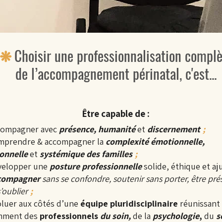
Choisir une professionnalisation complè
❋
de l’accompagnement périnatal, c'est...
Être capable de :
compagner avec
présence, humanité
et
discernement
.
;
mprendre & accompagner
la
complexité émotionnelle,
ionnelle
et
systémique des familles
.
;
velopper une
posture professionnelle
solide, éthique et aj
compagner
sans se confondre, soutenir sans porter, être pré
’oublier
.
;
luer aux côtés d’une
équipe pluridisciplinaire
réunissant
mment des
professionnels
du soin,
de la
psychologie
,
du
s