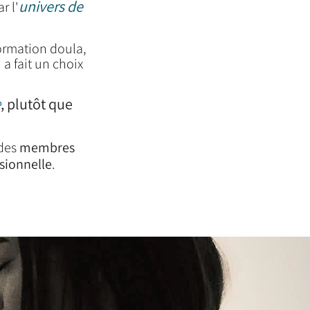
univers de
r l'
ormation doula,
a fait un choix
e
, plutôt que
 des
membres
sionnelle
.