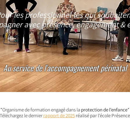
our les professionnel·les qui souhaiten
agner avec présence, engagement & 
Au service de l'accompagnement périnatal
**Organisme de formation engagé dans la
protection de l'enfance
*
Téléchargez le dernier
rapport de 2025
réalisé par l'école Présence