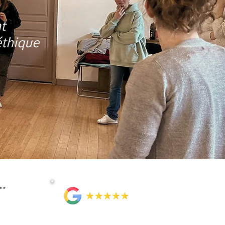
t
éthique
**