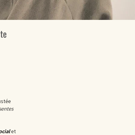
te
ustée
sentes
ocial
et