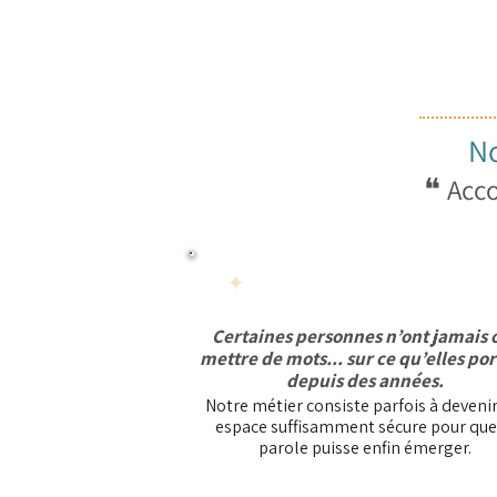
No
❝
Acco
✦
Créer un espace de sécurit
Certaines personnes n’ont jamais 
mettre de mots... sur ce qu’elles po
depuis des années.
Notre métier consiste parfois à devenir
espace suffisamment sécure pour que
parole puisse enfin émerger.