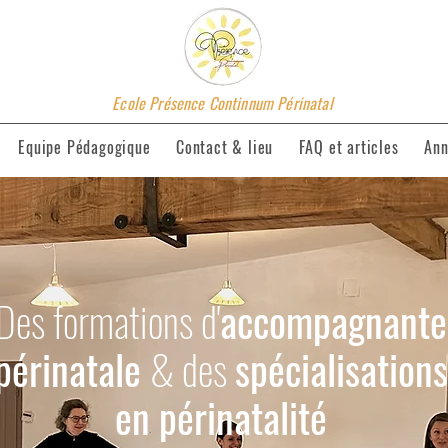
Ecole Présence Continnum Périnatal
Equipe Pédagogique
Contact & lieu
FAQ et articles
Ann
Des formations d'
accompagnante
périnatale
& des
spécialisations
en périnatalité