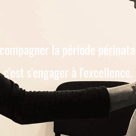
compagner la période périnata
c'est s'engager à l'excellence.