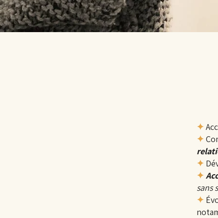
✦
Ac
✦
Co
relat
✦
Dé
✦
Ac
sans s
✦
Évo
nota