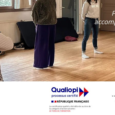
P
accomp
*
La certification qualité a été délivrée au titre de
la catégorie d'action suivante :
ACTIONS DE FORMATION