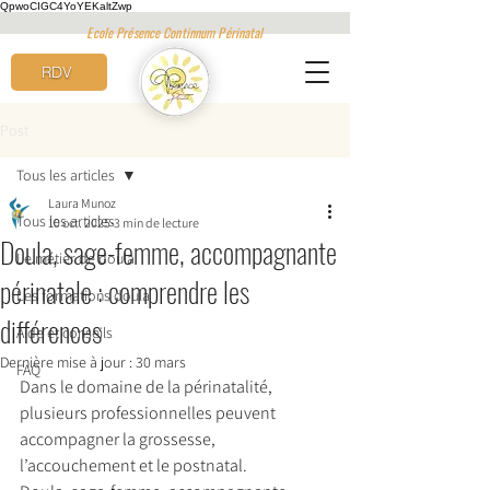
QpwoCIGC4YoYEKaltZwp
Ecole Présence Continnum Périnatal
RDV
Post
Tous les articles
Laura Munoz
Tous les articles
10 oct. 2025
3 min de lecture
Doula, sage-femme, accompagnante
Le métier de doula
périnatale : comprendre les
Les formations doula
différences
Aide et conseils
Dernière mise à jour :
30 mars
FAQ
Dans le domaine de la périnatalité, 
plusieurs professionnelles peuvent 
accompagner la grossesse, 
l’accouchement et le postnatal. 