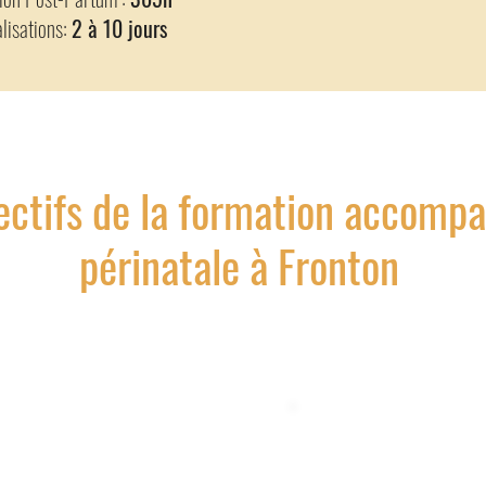
lisations:
2 à 10 jours
ectifs de la formation accomp
périnatale à Fronton