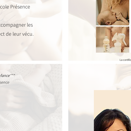
École Présence
ccompagner les
ct de leur vécu.
La certifi
nfance
***
ésence