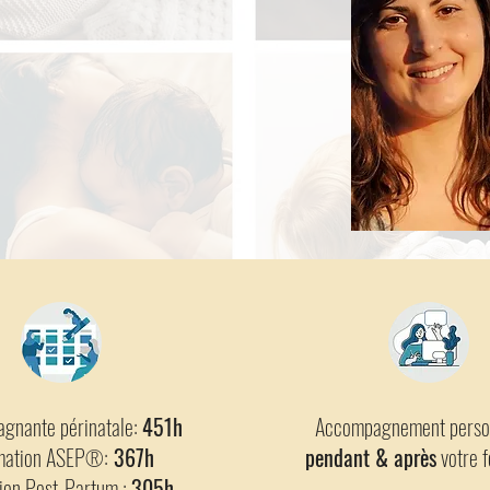
gnante périnatale:
451h
Accompagnement perso
mation ASEP
:
367h
pendant & après
votre f
®
ion Post-Partum :
305h