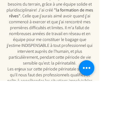
besoins du terrain, grâce à une équipe solide et
pluridisciplinaire!
​
J'ai créé
"la formation de mes
rêves"
. Celle que j'aurais aimé avoir quand j'ai
commencé à exercer et que j'ai rencontré mes
premières difficultés et limites. Il m'a fallut de
nombreuses années de travail en réseau et en
équipe pour me constituer le bagage que
j'estime INDISPENSABLE à tout professionnel qui
intervient auprès de l'humain, et plus
particulièrement, pendant cette période de vie
sensible qu'est: la périnatalité.
Les enjeux sur cette période périnatale sont tels
qu'il nous faut des professionnels qualifiés et
prêts à appréhender les situations imprévisibles
que l'on peut rencontrer, avec sécurité et
conscience des besoins.