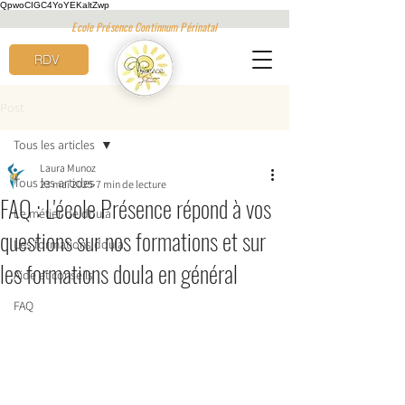
QpwoCIGC4YoYEKaltZwp
Ecole Présence Continnum Périnatal
RDV
Post
Tous les articles
Laura Munoz
Tous les articles
23 mai 2025
7 min de lecture
FAQ : L'école Présence répond à vos
Le métier de doula
questions sur nos formations et sur
Les formations doula
les formations doula en général
Aide et conseils
FAQ