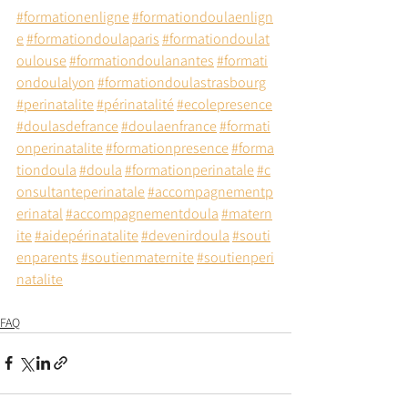
#formationenligne
#formationdoulaenlign
e
#formationdoulaparis
#formationdoulat
oulouse
#formationdoulanantes
#formati
ondoulalyon
#formationdoulastrasbourg
#perinatalite
#périnatalité
#ecolepresence
#doulasdefrance
#doulaenfrance
#formati
onperinatalite
#formationpresence
#forma
tiondoula
#doula
#formationperinatale
#c
onsultanteperinatale
#accompagnementp
erinatal
#accompagnementdoula
#matern
ite
#aidepérinatalite
#devenirdoula
#souti
enparents
#soutienmaternite
#soutienperi
natalite
FAQ