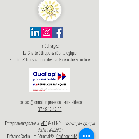
Téléchargez:
La Charte éthique & déontologique
Histoire & transparence des tarifs de notre structure
contact@formation-presence-perinatalite.com
07 49 17 47 53
Entreprise
enregistrée
à l'
ADE
& à l'INPI -
contenu pédagogique
déclaré & daté©
Présence Continuum Périnatal® |
Confidentialité
|
Mentions