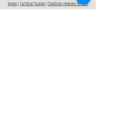
légales
|
Certificat Qualiopi
|
Conditions générales de vente
Prenez RDV
directement avec nous
pour en savoir plus
(en visio)
ICI
Si vous souhaitez une réponse à une question, 
écrivez nous !
Prénom
Nom de famille
E‑mail
*
Téléphone
*